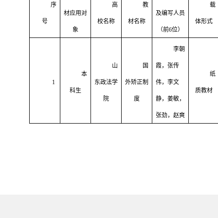
序
高
教
载
材应用对
及编写人员
号
校名称
材名称
体形式
象
（前
6
位）
李朝
山
国
霞，张传
本
纸
1
东政法学
外矫正制
伟，李文
科生
质教材
院
度
静，姜敏，
张劲，赵爽