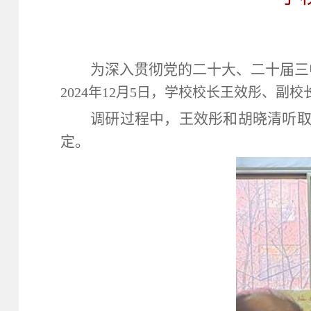
为深入贯彻党的二十大、二十届三
2024
年
12
月
5
日，学校校长王效彤、副校
调研过程中，王效彤和胡晓清听
定。