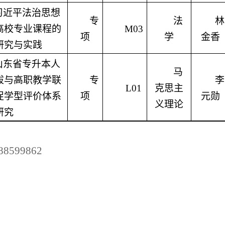
习近平法治思想
专
法
林
高校专业课程的
M03
项
学
金香
研究与实践
山东省专升本人
马
拔与高职教学联
专
李
L01
克思主
促学型评价体系
项
元勋
义理论
研究
88599862