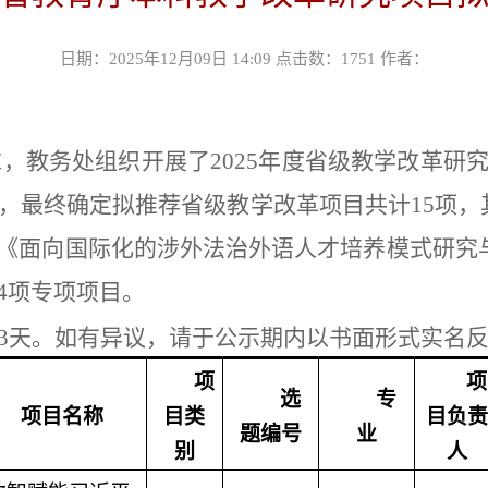
日期：2025年12月09日 14:09 点击数：
1751
作者：
求，教务处组织开展了
2025
年度省级教学改革研
，最终确定拟推荐省级教学改革项目共计
15
项，
《面向国际化的涉外法治外语人才培养模式研究
4
项专项项目。
3
天。如有异议，请于公示期内以书面形式实名
项
项
选
专
项目名称
目类
目负责
题编号
业
别
人