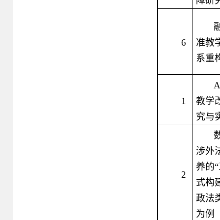
障研
6
准教
系重
A
1
教学
究与
涉外
养的
2
式构
政法
为例