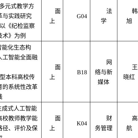
”多元式教学方
面
法
韩
革与实践研究
G04
上
学
旭
以《纪检监察
技术》为例
智能化生态构
人工智能全面融
网
面
王
B18
络与新
型本科高校传
上
晓红
媒体
育的系统性改革
践
生成式人工智能
高校教师教学能
面
财
高
K04
路径、评价及保
上
务管理
航