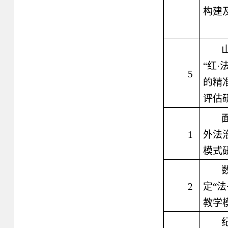
构建
“红·
5
的精
评估
1
外法
模式
2
定“法
教学