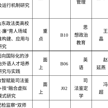
管理
及运行机制研究
山东政法类高校
思
法·廉”育人场域
重
王
B10
想政治
准构建、应用与
点
晶
教育
研究
面向国际化的涉
面
英
赵
治外语人才培养
B06
上
语
延燕
研究与实践
数智赋能司法鉴
司
面
冯
+
技”融合虚拟
J02
法鉴定
上
超
模式研究
学
纪检监察“双师