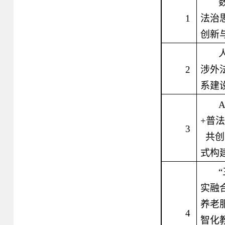
1
法治
创新
2
涉外
系建
A
+
普法
3
共创
式构
实融
养老
4
智化