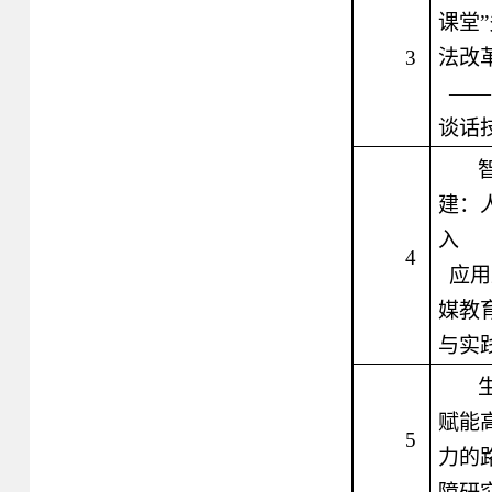
课堂
3
法改
——
谈话
建：
入
4
应用
媒教
与实
赋能
5
力的