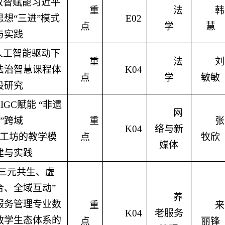
数智赋能习近平
重
法
韩
思想“三进”模式
E02
点
学
慧
与实践
人工智能驱动下
重
法
刘
法治智慧课程体
K04
点
学
敏敏
设研究
IGC
赋能 “非遗
网
”跨域
重
张
K04
络与新
工坊的教学模
点
牧欣
媒体
建与实践
“三元共生、虚
合、全域互动”
养
服务管理专业数
重
来
K04
老服务
教学生态体系的
点
丽锋