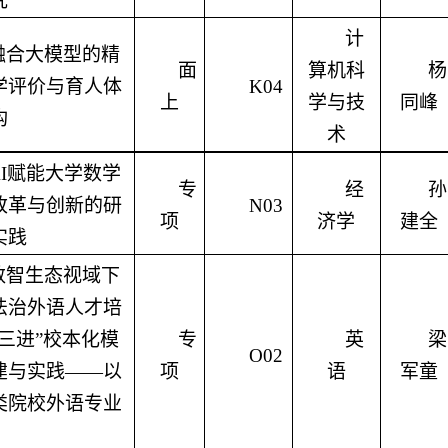
究
计
融合大模型的精
面
算机科
杨
学评价与育人体
K04
上
学与技
同峰
构
术
I
赋能大学数学
专
经
孙
改革与创新的研
N03
项
济学
建全
实践
数智生态视域下
法治外语人才培
“三进”校本化模
专
英
梁
O02
建与实践——以
项
语
军童
类院校外语专业